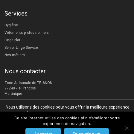
Services
Hygiène
Vêtements professionnels
Linge plat
Senior Linge Service
Nos métiers
Nous contacter
Zone Artisanale de TRIANON
97240
-
le François
Martinique
+596 596 502 029
Nous utilisons des cookies pour vous offrir la meilleure expérience
accueil@menfenil.com
sur notre site.
Vous pouvez en savoir plus sur les cookies que nous utilisons ou
Ce site internet utilise des cookies afin d’améliorer votre
les désactiver dans
les paramètres
.
expérience de navigation.
Accepter
En savoir plus
Mentions légales